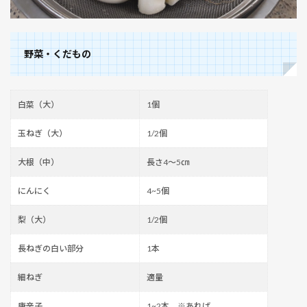
製キ
ムチ
野菜・くだもの
白菜（大）
1個
玉ねぎ（大）
1/2個
大根（中）
長さ4～5㎝
にんにく
4~5個
梨（大）
1/2個
長ねぎの白い部分
1本
細ねぎ
適量
唐辛子
1~2本 ※あれば