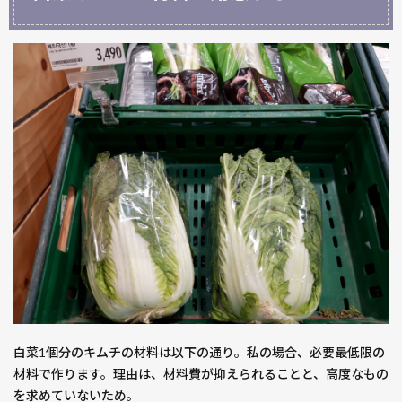
5
万能
キム
チの
素で
作る
韓国
料理
5.1
大
根、
きゅ
う
り、
ニラ
キム
チに
白菜1個分のキムチの材料は以下の通り。私の場合、必要最低限の
も応
材料で作ります。理由は、材料費が抑えられることと、高度なもの
用可
を求めていないため。