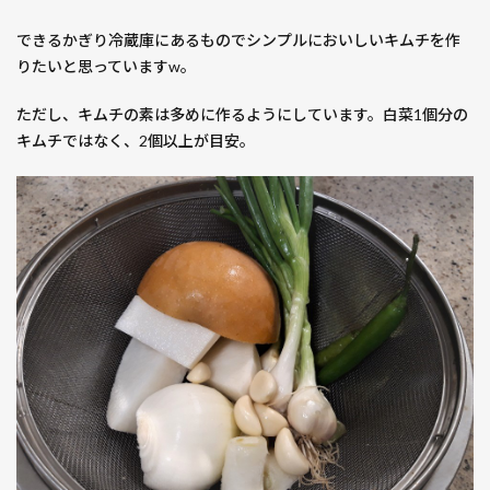
5.2
チゲ
できるかぎり冷蔵庫にあるものでシンプルにおいしいキムチを作
類に
りたいと思っていますw。
も
ただし、キムチの素は多めに作るようにしています。白菜1個分の
5.3
キムチではなく、2個以上が目安。
チヂ
ミ作
りに
5.4
和え
もの
ソー
スに
6
やっ
ぱり
おい
しい
自家