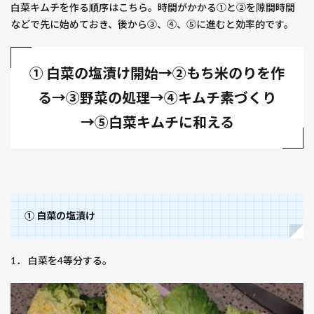
白菜キムチを作る順序はこちら。時間がかかる①と②を隙間時間
などで先に始めておき、後から③、④、⑤に進むと効率的です。
① 白菜の塩漬け開始→②もち米のりを作
る→③野菜の処理→④キムチ素づくり
→⑤白菜キムチに和える
① 白菜の塩漬け
1． 白菜を4等分する。