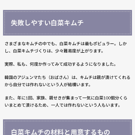
材料
と用
意す
失敗しやすい白菜キムチ
るも
の
4
さまざまなキムチの中でも、白菜キムチは最もポピュラー。しか
白菜
し、白菜キムチづくりは、少々難易度が上がります。
キム
チの
実際、私も、何度か作ってみて成功するようになりました。
簡単
な作
韓国のアジュンマたち（おばさん）は、キムチは親が漬けてくれる
り方
から自分では作れないという人が結構います。
4.1
白菜
また、年に1回、家族、親せきが集まって一気に白菜100個分くら
キム
いまとめて漬けるため、一人では作れないという人もいます。
チの
ポイ
ント
は塩
白菜キムチの材料と用意するもの
漬け