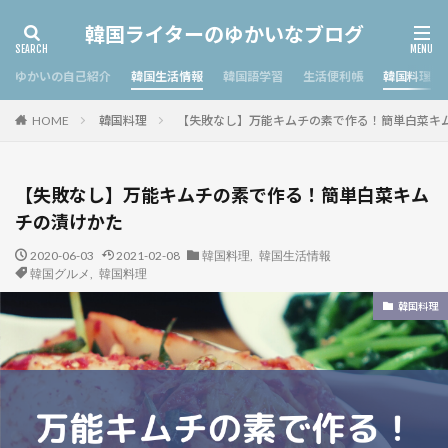
韓国ライターのゆかいなブログ
ゆかいの自己紹介
韓国生活情報
韓国語学習
生活便利帳
韓国料理
韓国料理
【失敗なし】万能キムチの素で作る！簡単白菜キ
HOME
【失敗なし】万能キムチの素で作る！簡単白菜キム
チの漬けかた
2020-06-03
2021-02-08
韓国料理
,
韓国生活情報
韓国グルメ
,
韓国料理
韓国料理