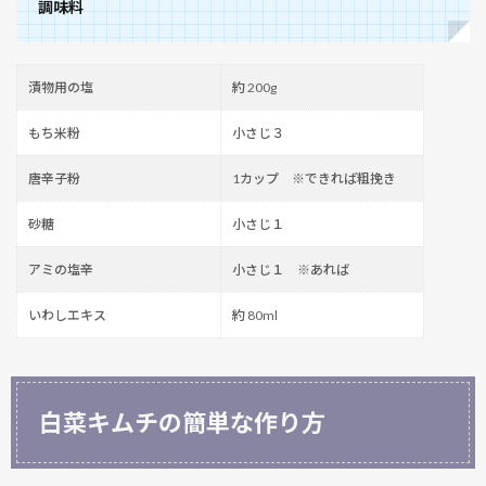
調味料
漬物用の塩
約 200g
もち米粉
小さじ３
唐辛子粉
1カップ ※できれば粗挽き
砂糖
小さじ１
アミの塩辛
小さじ１ ※あれば
いわしエキス
約 80ml
白菜キムチの簡単な作り方