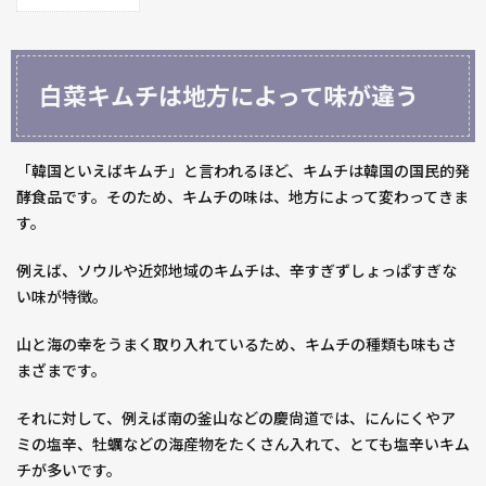
1
白菜
キム
チは
白菜キムチは地方によって味が違う
地方
によ
って
味が
「韓国といえばキムチ」と言われるほど、キムチは韓国の国民的発
違う
酵食品です。そのため、キムチの味は、地方によって変わってきま
す。
2
失敗
例えば、ソウルや近郊地域のキムチは、辛すぎずしょっぱすぎな
しや
い味が特徴。
すい
白菜
山と海の幸をうまく取り入れているため、キムチの種類も味もさ
キム
チ
まざまです。
3
それに対して、例えば南の釜山などの慶尙道では、にんにくやア
白菜
ミの塩辛、牡蠣などの海産物をたくさん入れて、とても塩辛いキム
キム
チが多いです。
チの