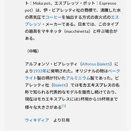
た！
ト：Moka pot、エスプレッソ・ポット：Espresso
「モ
pot）は、伊・ビアレッティ社の商標で、沸騰した水
カ・
の蒸気圧で
コーヒー
を抽出する方式の直火式の
エス
エキ
プレッソ
・メーカーである。日本では、このタイプ
プレ
の器具をマキネッタ（macchinetta）と呼ぶ場合が
ス」
ある。
の魅
力
（中略）
2.2.1
最初の1
アルフォンソ・ビアレッティ（
Alfonso Bialetti
）に
杯まで
より
1933年
に発明された。オリジナルの物は
ベーク
の手順
ライト
製の柄が付いた
アルミニウム
製であった。ビ
と注意
アレッティ社（
Bialetti
）では
モカエキスプレス
の名
事項
称で知られる代表的なモデルを販売し続けており、
2.3
現在はモカエキスプレスには1杯用から18杯用まで
やっ
[1]
様々な大きさがある
ぱ
り？
ウィキディア
より引用
「モ
カ・