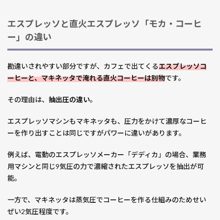
エキ
スプ
エスプレッソと直火エスプレッソ「モカ・コーヒ
レ
ー」の違い
ス」
のデ
メリ
勘違いされやすい部分ですが、カフェで出てくる
エスプレッソコ
ット
ーヒーと、マキネッタで淹れる直火コーヒーは別物
です。
3
【ま
その理由は、
抽出圧の違い
。
と
め】
エスプレッソマシンもマキネッタも、圧力をかけて濃厚なコーヒ
モ
ーを作り出すことは同じですがパワーに違いがあります。
カ・
エク
例えば、電動のエスプレッソメーカー「デディカ」の場合、業務
スプ
用マシンと同じ9気圧の力で濃縮されたエスプレッソを抽出が可
レス
能。
でイ
タリ
一方で、マキネッタは蒸気圧でコーヒーを作る仕組みのためせい
アン
なコ
ぜい2気圧程度です。