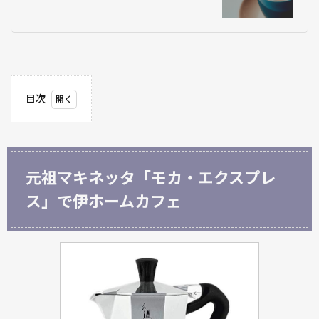
目次
1
元祖
マキ
ネッ
元祖マキネッタ「モカ・エクスプレ
タ
「モ
ス」で伊ホームカフェ
カ・
エク
スプ
レ
ス」
で伊
ホー
ムカ