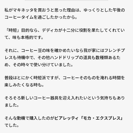
スプ
私がマキネッタを買おうと思った理由は、ゆっくりとした午後の
レッ
コーヒータイムを過ごしたかったから。
ソ
「モ
「時短」目的なら、デディカが十二分に役割を果たしてくれてい
カ・
コー
て、味も本格的です。
ヒ
ー」
それに、コーヒー豆の味を確かめたいなら我が家にはフレンチプ
の違
レスも待機中で、その他ハンドドリップの道具も数種類あるた
い
め、その時々で使い分けていました。
2
普段はとにかく時短派ですが、コーヒーそのものを淹れる時間を
「モ
楽しみたくなる時も。
カ・
エキ
スプ
そろそろ新しいコーヒー器具を迎え入れたいという気持ちもあり
レ
ました。
ス」
を買
そんな動機で購入したのが
ビアレッティ「モカ・エクスプレス」
って
でした。
みて