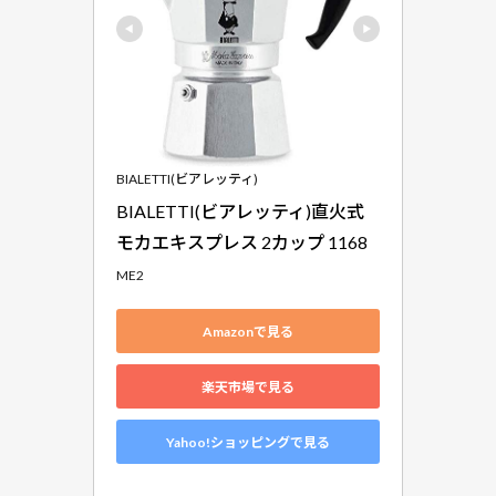
フェ
1.1
ビア
レッ
ティ
「モ
カ・
BIALETTI(ビアレッティ)
エキ
BIALETTI(ビアレッティ)直火式 
スプ
モカエキスプレス 2カップ 1168
レ
ス」
ME2
を選
んだ
Amazonで見る
理由
1.2
楽天市場で見る
エス
プレ
Yahoo!ショッピングで見る
ッソ
と直
火エ