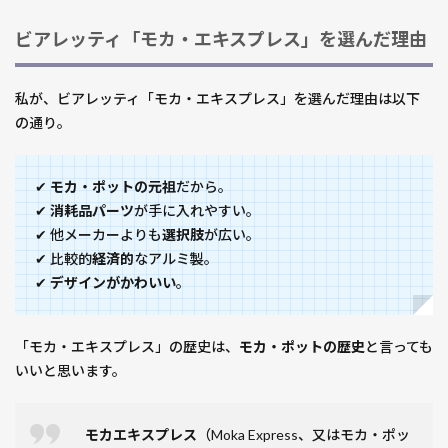
わか
った
ビアレッティ「モカ・エキスプレス」を選んだ理由
こと
2.1
私が、ビアレッティ「モカ・エキスプレス」を選んだ理由は以下
モ
の通り。
カ・
コー
ヒー
✔
モカ・ポットの元祖
だから。
の味
✔
消耗品パーツ
が手に入れやすい。
は？
エス
✔ 他メーカーよりも
選択肢
が広い。
プレ
✔ 比較的
経済的
なアルミ製。
ッソ
✔
デザインがかわいい
。
との
違い
は？
「モカ・エキスプレス」の歴史は、
モカ・ポットの歴史
と言っても
いいと思います。
2.2
買っ
てよ
モカエキスプレス
（Moka Express、又はモカ・ポッ
かっ