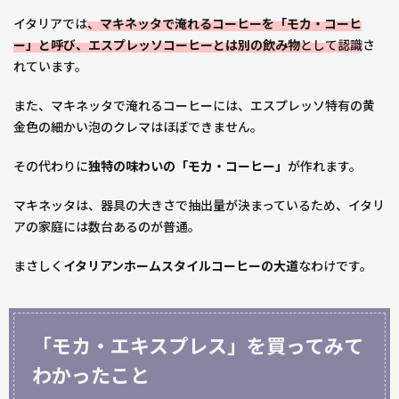
ーヒ
ータ
イタリアでは
、
マキネッタで淹れるコーヒーを「モカ・コーヒ
イム
ー」と呼び、エスプレッソコーヒーとは別の飲み物
として認識
さ
れています。
また、マキネッタで淹れるコーヒーには、エスプレッソ特有の黄
金色の細かい泡のクレマはほぼできません。
その代わりに
独特の味わいの「モカ・コーヒー」
が作れます。
マキネッタは、器具の大きさで抽出量が決まっているため、イタリ
アの家庭には数台あるのが普通。
まさしく
イタリアンホームスタイルコーヒーの大道
なわけです。
「モカ・エキスプレス」を買ってみて
わかったこと