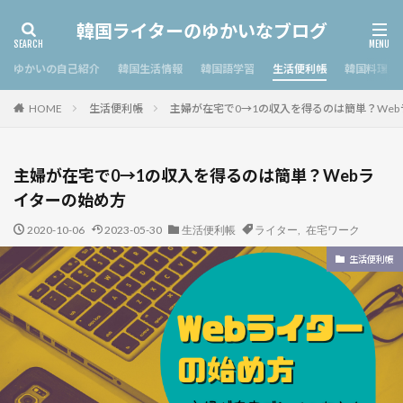
韓国ライターのゆかいなブログ
ゆかいの自己紹介
韓国生活情報
韓国語学習
生活便利帳
韓国料理
生活便利帳
主婦が在宅で0→1の収入を得るのは簡単？We
HOME
主婦が在宅で0→1の収入を得るのは簡単？Webラ
イターの始め方
2020-10-06
2023-05-30
生活便利帳
ライター
,
在宅ワーク
生活便利帳