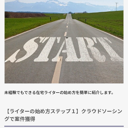
Web
ライ
ター
は参
入し
やす
い分
競争
が激
しい
4.2
【対
策】
常に
スキ
未経験でもできる在宅ライターの始め方を簡単に紹介します。
ルア
ップ
し営
【ライターの始め方ステップ１】クラウドソーシン
業力
グで案件獲得
をつ
ける