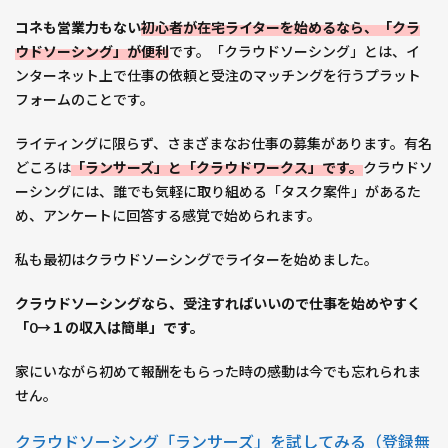
こと
コネも営業力もない
初心者が在宅ライターを始めるなら、「クラ
が大
ウドソーシング」が便利
です。「クラウドソーシング」とは、イ
事
ンターネット上で仕事の依頼と受注のマッチングを行うプラット
4.3
フォームのことです。
【対
策】
ライティングに限らず、さまざまなお仕事の募集があります。有名
業界
どころは
「ランサーズ」と「クラウドワークス」
です。
クラウドソ
とサ
ーシングには、誰でも気軽に取り組める「タスク案件」があるた
バイ
め、アンケートに回答する感覚で始められます。
バル
スキ
私も最初はクラウドソーシングでライターを始めました。
ルを
学ぶ
クラウドソーシングなら、受注すればいいので仕事を始めやすく
5
「0→１の収入は簡単」です。
まと
め：
家にいながら初めて報酬をもらった時の感動は今でも忘れられま
継続
せん。
は力
なり
クラウドソーシング「ランサーズ」を試してみる（登録無