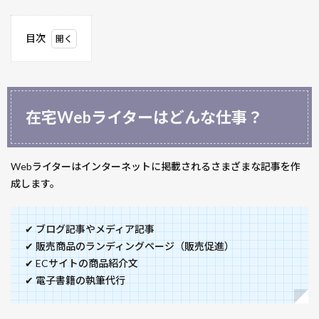
目次
1
在宅
Web
ライ
在宅Webライターはどんな仕事？
ター
はど
んな
仕
Webライターはインターネットに掲載されるさまざまな記事を作
事？
成します。
2
在宅
✔ ブログ記事やメディア記事
Web
✔ 販売商品のランディングページ（販売促進）
ライ
✔ ECサイトの商品紹介文
ター
のメ
✔ 電子書籍の執筆代行
リッ
トと