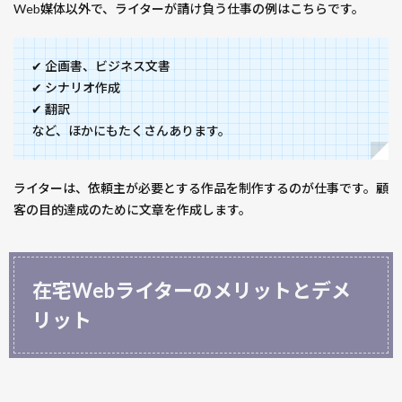
デメ
Web媒体以外で、ライターが請け負う仕事の例はこちらです。
リッ
ト
✔ 企画書、ビジネス文書
3
✔ シナリオ作成
在宅
✔ 翻訳
Web
など、ほかにもたくさんあります。
ライ
ター
の始
ライターは、依頼主が必要とする作品を制作するのが仕事です。顧
め方
客の目的達成のために文章を作成します。
3.1
【ラ
イタ
ーの
在宅Webライターのメリットとデメ
始め
リット
方ス
テッ
プ
１】
クラ