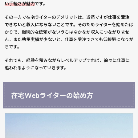
い手軽さが魅力
です。
集に
応募
その一方で在宅ライターのデメリットは、当然ですが
仕事を受注
4
できないと収入にならないことです。
そのためライターを始めたば
在宅
かりで、継続的な依頼がないうちはなかなか収入につながりませ
Web
ん。また執筆実績が少ないと、仕事を受注できても低報酬になりが
ライ
ちです。
ター
を続
それでも、経験を積みながらレベルアップすれば、徐々に仕事に
ける
追われるようになっていきます。
のは
簡単
じゃ
ない
在宅Webライターの始め方
理由
と対
策
4.1
【理
由】