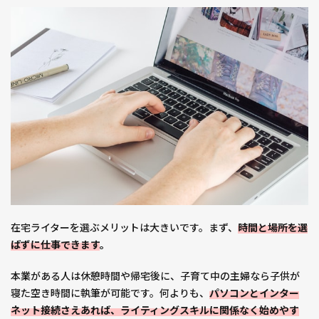
ウド
ソー
シン
グで
案件
獲得
3.2
【ラ
イタ
ーの
始め
方ス
テッ
プ
在宅ライターを選ぶメリットは大きいです。まず、
時間と場所を選
２】
Web
ばずに仕事できます
。
メデ
ィア
本業がある人は休憩時間や帰宅後に、子育て中の主婦なら子供が
のラ
寝た空き時間に執筆が可能です。何よりも、
パソコンとインター
イタ
ネット接続さえあれば、ライティングスキルに関係なく始めやす
ー募