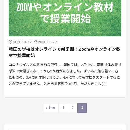
2020-04-17
2020-06-29
韓国の学校はオンラインで新学期！Zoomやオンライン教
材で授業開始
コロナウイルスの世界的な流行…。韓国では、2月中旬、宗教団体の集団
感染で大騒ぎになってから2か月がたちました。ずいぶん落ち着いてき
たものの、3月の新学期はおろか、4月になっても学校をスタートするこ
とができていません。外出自粛状態で3か月。ただひきこも […]
Prev
1
2
3