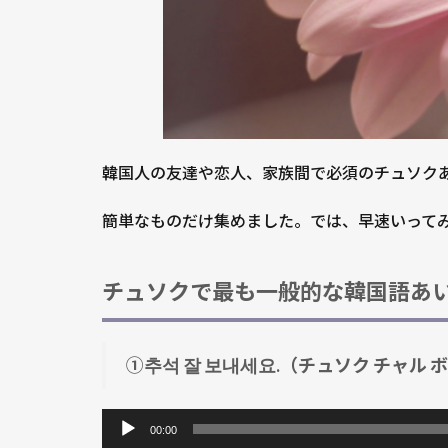
国語
あい
さつ
1.1.1
①추석
잘 보내
세요.
韓国人の友達や恋人、家族間で必須のチュソク
（チュ
ソク チ
簡単なものだけ集めました。では、早速いって
ャル ボ
ネセ
チュソクで最も一般的な韓国語あ
ヨ）
1.1.2
② 행복
①추석 잘 보내세요.（チュソク チャル 
한 추석
音
연휴 보
내세요.
声
00:00