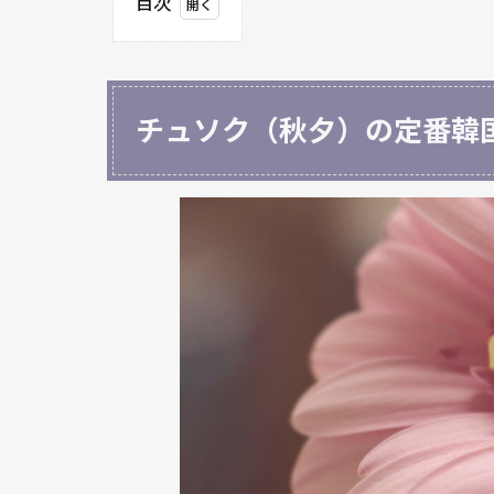
目次
1
チュ
ソク
（秋
チュソク（秋夕）の定番韓
夕）
の定
番韓
国語
あい
さつ
1.1
チュ
ソク
で最
も一
般的
な韓