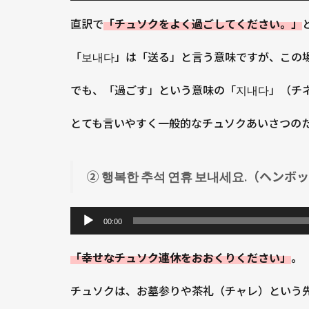
（ヘン
プ
ボッカ
直訳で
「チュソクをよく過ごしてください。」
レ
ン チュ
ー
ソク ヨ
「보내다」は「送る」と言う意味ですが、この
ヤ
ンヒュ
ー
ボネセ
でも、「過ごす」という意味の「지내다」（チ
ヨ）
とても言いやすく一般的なチュソクあいさつの
1.1.3
③ 웃음
이 가득
② 행복한 추석 연휴 보내세요.（ヘンボ
한 한가
위 보내
音
세요.
声
00:00
（ウス
プ
ミ カド
「幸せなチュソク連休をおおくりください」
。
レ
ッカン
ハンガ
ー
チュソクは、お墓参りや茶礼（チャレ）という
ウィ ボ
ヤ