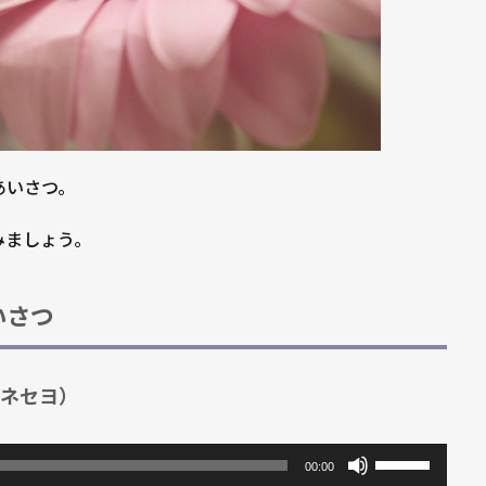
あいさつ。
みましょう。
いさつ
ボネセヨ）
ボ
00:00