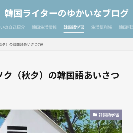
韓国ライターのゆかいなブログ
いの自己紹介
韓国生活情報
韓国語学習
生活便利帳
韓国料
秋夕）の韓国語あいさつ7選
ソク（秋夕）の韓国語あいさつ
韓国語学習