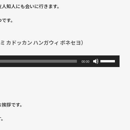
っ
調
友人知人にも会いに行きます。
て
節
く
に
つです。
だ
は
さ
上
い。
スミ カドッカン ハンガウィ ボネセヨ）
下
矢
印
ボ
00:00
キ
リ
ー
ュ
。
を
ー
使
ム
っ
調
な挨拶です。
て
節
く
に
す。
だ
は