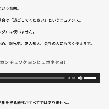
リ
ュ
という意味。
ー
場合は「過ごしてください」というニュアンス。
ム
調
ネダ）は使いません。
節
に
ため、親兄弟、友人知人、会社の人にも広く使えます。
は
上
ッカン チュソク ヨンヒュ ボネセヨ）
下
矢
印
ボ
00:00
キ
リ
ー
ュ
を
ー
先祖を祭る儀式がすべてではありません。
使
ム