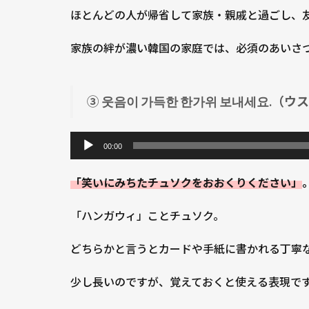
ネセ
ー
ほとんどの人が帰省して家族・親戚と過ごし、
ヨ）
1.1.4
家族の絆が濃い韓国の家庭では、必須のあいさ
④ 풍요
로운 한
가위 보
③ 웃음이 가득한 한가위 보내세요.（ウ
내세요.
音
（プン
ヨロウ
声
00:00
ン ハン
プ
ガウィ
「笑いにみちたチュソクをおおくりください」
レ
ボネセ
ー
ヨ）
「ハンガウィ」ことチュソク。
ヤ
1.1.5
ー
どちらかと言うとカードや手紙に書かれる丁寧
⑤ 행복
한 추석
少し長いのですが、覚えておくと使える表現で
되세요.
（ヘン